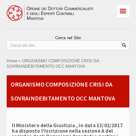
☰
HOME
Albo Iscritti
Cerca nel Sito
Praticanti
Home
»
ORGANISMO COMPOSIZIONE CRISI DA
ELEZIONI 2026
SOVRAINDEBITAMENTO OCC MANTOVA
Revisori
ORGANISMO COMPOSIZIONE CRISI DA
Convegni e corsi
SOVRAINDEBITAMENTO OCC MANTOVA
OCC sovraindebitamento
CPO Comitato Pari Opportunità
Il Ministero della Giustizia , in data 13/02/2017
Contatti
ha disposto l'iscrizione nella sezione A del