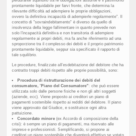
perdurante squilibrio tra le obbligazioni assunte e il patrimonio
prontamente liquidabile per farvi fronte, che determina la
rilevante difficoltà ad adempiere le proprie obbligazioni,
ovvero la definitiva incapacità di adempierle regolarmente". Il
concetto di "sovraindebitamento" è diverso da quello di
insolvenza della legge fallimentare in quanto prevede non
solo l'incapacità definitiva e non transitoria di adempiere
regolarmente ai propri debiti, ma fa anche riferimento ad una
sproporzione tra il complesso dei debiti e il proprio patrimonio
prontamente liquidabile, seppur sia specificato il rapporto di
tale squilibrio.
Le procedure, finalizzate all’esdebitazione del debitore che ha
contratto troppi debiti rispetto alle proprie possibilità, sono:
Procedura di ristrutturazione dei debiti del
consumatore,
“
Piano del Consumatore”
: che può essere
utilizzata solo dalle persone fisiche e non gli altri soggetti
(aziende, ecc). Viene proposto ai creditori un piano di
pagamenti sostenibile rispetto ai redditi del debitore. Il piano
viene approvato dal Giudice, e sostituisce ogni altra
pattuizione.
Concordato minore
(ex Accordo di composizione della
crisi): è sempre un piano di pagamenti, ma riservato alle
imprese e professionisti. Semplificando, si propone ai
creditori un piano sostenibile che diventerà effettivo se votato