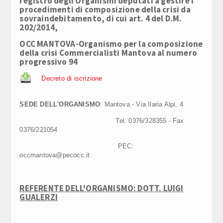
registro degli Organismi deputati a gestire i
procedimenti di composizione della crisi da
sovraindebitamento, di cui art. 4 del D.M.
202/2014,
OCC MANTOVA-Organismo per la composizione
della crisi Commercialisti Mantova al numero
progressivo 94
Decreto di iscrizione
SEDE DELL'ORGANISMO
: Mantova - Via Ilaria Alpi, 4
Tel. 0376/328355 - Fax
0376/221054
PEC:
occmantova@pecocc.it
REFERENTE DELL'ORGANISMO
:
DOTT. LUIGI
GUALERZI