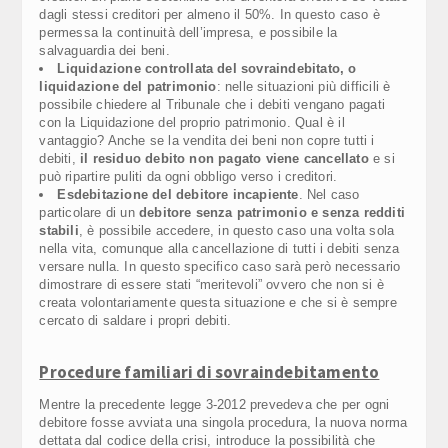
dagli stessi creditori per almeno il 50%. In questo caso è
permessa la continuità dell’impresa, e possibile la
salvaguardia dei beni.
Liquidazione controllata del sovraindebitato, o
liquidazione del patrimonio
: nelle situazioni più difficili è
possibile chiedere al Tribunale che i debiti vengano pagati
con la Liquidazione del proprio patrimonio. Qual è il
vantaggio? Anche se la vendita dei beni non copre tutti i
debiti,
il residuo debito non pagato viene cancellato
e si
può ripartire puliti da ogni obbligo verso i creditori.
Esdebitazione del debitore incapiente
. Nel caso
particolare di un
debitore senza patrimonio e senza redditi
stabili
, è possibile accedere, in questo caso una volta sola
nella vita, comunque alla cancellazione di tutti i debiti senza
versare nulla. In questo specifico caso sarà però necessario
dimostrare di essere stati “meritevoli” ovvero che non si è
creata volontariamente questa situazione e che si è sempre
cercato di saldare i propri debiti.
Procedure familiari di sovraindebitamento
Mentre la precedente legge 3-2012 prevedeva che per ogni
debitore fosse avviata una singola procedura, la nuova norma
dettata dal codice della crisi, introduce la possibilità che