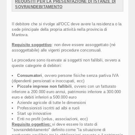
REQUISITI PE
R LA PRESENTAZIONE DI ISTANZE DI
SOVRAINDEBITAMENTO
Il debitore che si rivolge all'OCC deve avere la residenza o la
sede principale della propria attività nella provincia di
Mantova.
Requisito soggettivo
: non deve essere assoggettato (né
assoggettabile) alle vigenti procedure concorsuali.
Le procedure sono riservate ai soggetti non fallibili, ovvero a
queste categorie di debitori:
Consumatori
, ovvero persone fisiche senza partiva IVA
(dipendenti pensionati e inoccupati, ecc)
Piccole imprese non fallibili
, ovvero con un fatturato
inferiore a 200.000 euro annui, patrimonio inferiore a 300.000
euro e debiti inferiori a 500.000 euro
Aziende agricole di tutte le dimensioni
Professionisti iscritti ad albi e ruoli
Start up innovative
Enti no profit (onlus, associazioni, ecc)
Requisito oggettivo:
vi deve essere lo stato di
"sovraindebitamento" definito come "la situazione di