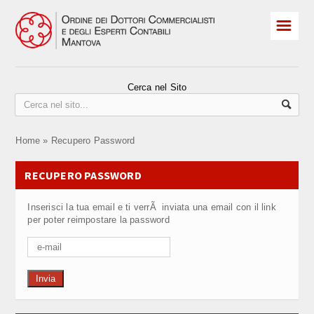
☰
HOME
Albo Iscritti
Cerca nel Sito
Praticanti
Home
»
Recupero Password
ELEZIONI 2026
RECUPERO PASSWORD
Revisori
Inserisci la tua email e ti verrÃ inviata una email con il link
Convegni e corsi
per poter reimpostare la password
OCC sovraindebitamento
CPO Comitato Pari Opportunità
Invia
Contatti