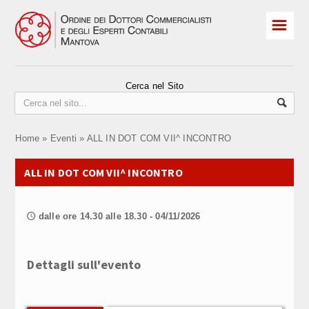
☰
HOME
Albo Iscritti
Cerca nel Sito
Praticanti
Home
»
Eventi
»
ALL IN DOT COM VII^ INCONTRO
ELEZIONI 2026
ALL IN DOT COM VII^ INCONTRO
Revisori
Convegni e corsi
dalle ore 14.30 alle 18.30 - 04/11/2026
🕔
OCC sovraindebitamento
Dettagli sull'evento
CPO Comitato Pari Opportunità
Contatti