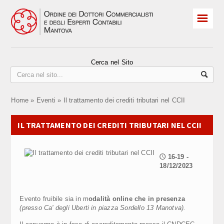
☰
HOME
Albo Iscritti
Cerca nel Sito
Praticanti
Home
»
Eventi
»
Il trattamento dei crediti tributari nel CCII
ELEZIONI 2026
IL TRATTAMENTO DEI CREDITI TRIBUTARI NEL CCII
Revisori
Convegni e corsi
16-19 -
🕔
18/12/2023
OCC sovraindebitamento
CPO Comitato Pari Opportunità
Evento fruibile sia in m
odalità online che in presenza
(presso Ca' degli Uberti in piazza Sordello 13 Manotva).
Contatti