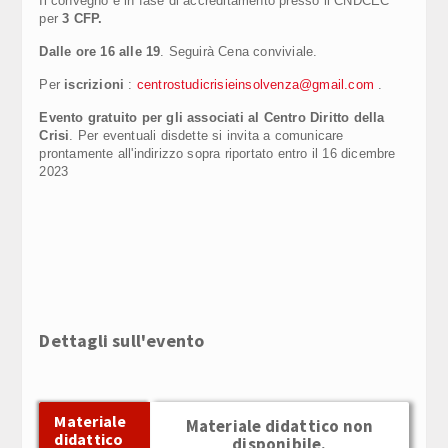
Il convegno è in fase di accreditamento presso il CNDCEC
per
3 CFP.
Dalle ore 16 alle 19
. Seguirà Cena conviviale.
Per
iscrizioni
:
centrostudicrisieinsolvenza@gmail.com
.
Evento gratuito per gli associati al Centro Diritto della
Crisi
. Per eventuali disdette si invita a comunicare
prontamente all'indirizzo sopra riportato entro il 16 dicembre
2023
Dettagli sull'evento
Materiale
Materiale didattico non
didattico
disponibile.