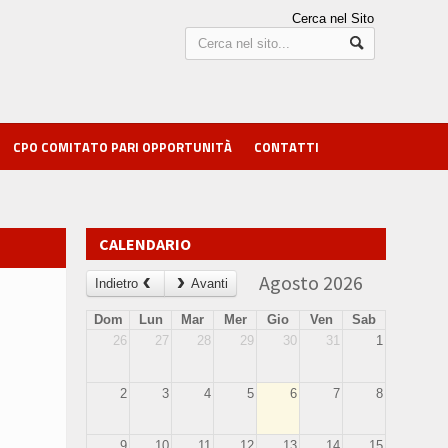
Cerca nel Sito
CPO COMITATO PARI OPPORTUNITÀ
CONTATTI
CALENDARIO
Agosto 2026
Indietro
Avanti
Dom
Lun
Mar
Mer
Gio
Ven
Sab
26
27
28
29
30
31
1
2
3
4
5
6
7
8
9
10
11
12
13
14
15