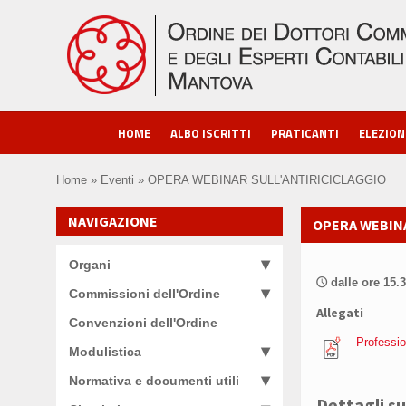
HOME
ALBO ISCRITTI
PRATICANTI
ELEZION
Home
»
Eventi
»
OPERA WEBINAR SULL'ANTIRICICLAGGIO
NAVIGAZIONE
OPERA WEBINA
Organi
dalle ore 15.3
🕔
Commissioni dell'Ordine
Allegati
Convenzioni dell'Ordine
Profession
Modulistica
Normativa e documenti utili
Dettagli su