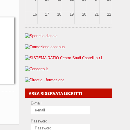
16
17
18
19
20
21
22
23
24
25
26
27
28
29
30
31
1
2
3
4
5
AREA RISERVATA ISCRITTI
E-mail
Password