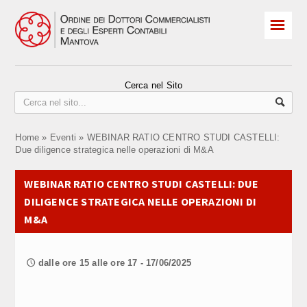
☰
HOME
Albo Iscritti
Cerca nel Sito
Praticanti
Home
»
Eventi
»
WEBINAR RATIO CENTRO STUDI CASTELLI:
ELEZIONI 2026
Due diligence strategica nelle operazioni di M&A
Revisori
WEBINAR RATIO CENTRO STUDI CASTELLI: DUE
DILIGENCE STRATEGICA NELLE OPERAZIONI DI
Convegni e corsi
M&A
OCC sovraindebitamento
CPO Comitato Pari Opportunità
dalle ore 15 alle ore 17 - 17/06/2025
🕔
Contatti