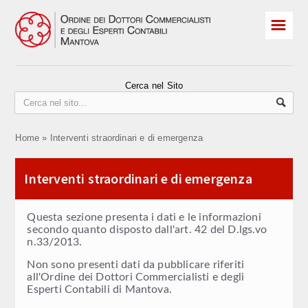
☰
HOME
Albo Iscritti
Cerca nel Sito
Praticanti
Home
»
Interventi straordinari e di emergenza
ELEZIONI 2026
Revisori
Interventi straordinari e di emergenza
Convegni e corsi
Questa sezione presenta i dati e le informazioni
secondo quanto disposto dall'art. 42 del D.lgs.vo
OCC sovraindebitamento
n.33/2013.
CPO Comitato Pari Opportunità
Non sono presenti dati da pubblicare riferiti
all'Ordine dei Dottori Commercialisti e degli
Esperti Contabili di Mantova.
Contatti